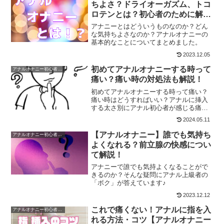
ちよさ？ドライオーガズム、トコ
ロテンとは？初心者のために解
説！
アナニーとはどういうものなのか？どん
な気持ちよさなのか？アナルオナニーの
基本的なことについてまとめました。
2023.12.05
初めてアナルオナニーする時って
アナルオナニー初心者の方へ
痛い？痛い時の対処法も解説！
初めてアナルオナニーする時って痛い？
痛い時はどうすればいい？アナルに挿入
する太さ別にアナル初心者が感じる痛み
について、ボク（アナルオナニー歴10年
2024.05.11
以上）の経験を元にまとめました！
【アナルオナニー】誰でも気持ち
アナルオナニー初心者の方へ
よくなれる？前立腺の快感につい
て解説！
アナニーで誰でも気持よくなることがで
きるのか？そんな疑問にアナル上級者の
「ボク」が答えています♪
2023.12.12
これで痛くない！アナルに指を入
アナルオナニー初心者の方へ
れる方法・コツ【アナルオナニー