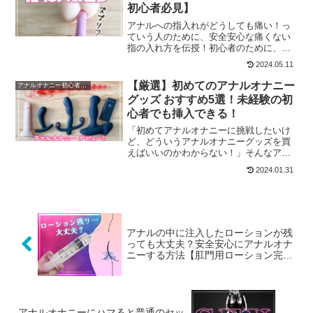
初心者必見】
アナルへの指入れがどうしても痛い！っ
ていう人のために、安全安心な痛くない
指の入れ方を伝授！初心者のために、ア
ナルに指を入れる３つのコツをまとめま
2024.05.11
した。
【厳選】初めてのアナルオナニー
アナルオナニー初心者の方へ
グッズ おすすめ5選！未経験の初
心者でも挿入できる！
「初めてアナルオナニーに挑戦したいけ
ど、どういうアナルオナニーグッズを買
えばいいのかわからない！」そんなアナ
ル初心者のために、このページでは、オ
2024.01.31
ススメのアナルオナニーグッズを紹介し
ていきます♪
アナルの中に注入したローションが残
っても大丈夫？安全安心にアナルオナ
ニーする方法【肛門用ローション完全
理解】
アナルオナニーにハマると普通のセッ